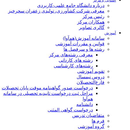
آشنایی با مرکز
درباره دانشگاه جامع علمی-کاربردی
معرفی شرکت کشاورزی، تولیدی زعفران سحرخیز
رئیس مرکز
همکاران مرکز
گالری تصاویر
آموزش
سامانه آموزش(هم‌آوا)
قوانین و مقررات آموزشی
رشته ها و سرفصل ها
معرفی رشته‌های مرکز
رشته های کاردانی
رشته‌های کارشناسی
تقویم آموزشی
دروس نیمسال
فارغ‌التحصیلان
درخواست صدور گواهینامه موقت پایان تحصیلات
مراحل ثبت درخواست تاییدیه تحصیلی در سامانه
هم‌آوا
دانشنامه
درخواست گواهی المثنی
متقاضیان تدریس
فرم ها
گروه آموزشی