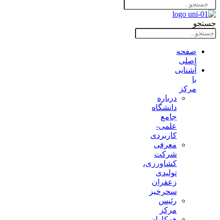
جستجو
صفحه
اصلی
آشنایی
با
مرکز
درباره
دانشگاه
جامع
علمی-
کاربردی
معرفی
شرکت
کشاورزی،
تولیدی
زعفران
سحرخیز
رئیس
مرکز
همکاران