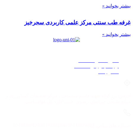
بیشتر بخوانید »
غرفه طب سنتی مرکز علمی کاربردی سحرخیز
بیشتر بخوانید »
دسترسی سریع
دفترچه تلفن دانشگاه
ارتباط با رئیس دانشگاه
تماس با ما
آدرس: بزرگراه شهید قاسم سلیمانی ، مرکز تحقیقات کشاورزی و
منابع طبیعی خراسان رضوی .جنب اداره کل هواشناسی
شماره های تماس: 05133823642 05133384396 05133380123