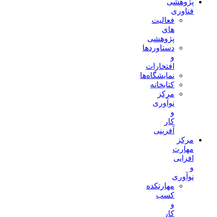
پژوهشی
فناوری
فعالیت
های
پژوهشی
دستاوردها
و
افتخارات
نمایشگاه‌ها
کتابخانه
مرکز
نوآوری
و
کار
آفرینی
مرکز
مهارت
افزایی
و
نوآوری
مهارتکده
کسب
و
کار