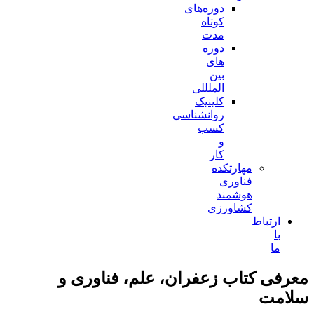
دوره‌های
کوتاه
مدت
دوره
های
بین
الملللی
کلینیک
روانشناسی
کسب
و
کار
مهارتکده
فناوری
هوشمند
کشاورزی
ارتباط
با
ما
معرفی کتاب زعفران، علم، فناوری و
سلامت