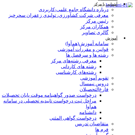
آشنایی با مرکز
درباره دانشگاه جامع علمی-کاربردی
معرفی شرکت کشاورزی، تولیدی زعفران سحرخیز
رئیس مرکز
همکاران مرکز
گالری تصاویر
آموزش
سامانه آموزش(هم‌آوا)
قوانین و مقررات آموزشی
رشته ها و سرفصل ها
معرفی رشته‌های مرکز
رشته های کاردانی
رشته‌های کارشناسی
تقویم آموزشی
دروس نیمسال
فارغ‌التحصیلان
درخواست صدور گواهینامه موقت پایان تحصیلات
مراحل ثبت درخواست تاییدیه تحصیلی در سامانه
هم‌آوا
دانشنامه
درخواست گواهی المثنی
متقاضیان تدریس
فرم ها