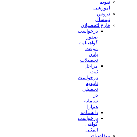
تقویم
آموزشی
دروس
نیمسال
فارغ‌التحصیلان
درخواست
صدور
گواهینامه
موقت
پایان
تحصیلات
مراحل
ثبت
درخواست
تاییدیه
تحصیلی
در
سامانه
هم‌آوا
دانشنامه
درخواست
گواهی
المثنی
متقاضیان