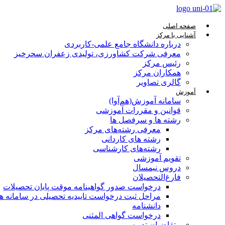
صفحه اصلی
آشنایی با مرکز
درباره دانشگاه جامع علمی-کاربردی
معرفی شرکت کشاورزی، تولیدی زعفران سحرخیز
رئیس مرکز
همکاران مرکز
گالری تصاویر
آموزش
سامانه آموزش(هم‌آوا)
قوانین و مقررات آموزشی
رشته ها و سرفصل ها
معرفی رشته‌های مرکز
رشته های کاردانی
رشته‌های کارشناسی
تقویم آموزشی
دروس نیمسال
فارغ‌التحصیلان
درخواست صدور گواهینامه موقت پایان تحصیلات
مراحل ثبت درخواست تاییدیه تحصیلی در سامانه هم‌
دانشنامه
درخواست گواهی المثنی
متقاضیان تدریس