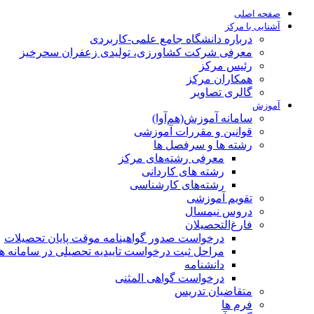
صفحه اصلی
آشنایی با مرکز
درباره دانشگاه جامع علمی-کاربردی
معرفی شرکت کشاورزی، تولیدی زعفران سحرخیز
رئیس مرکز
همکاران مرکز
گالری تصاویر
آموزش
سامانه آموزش(هم‌آوا)
قوانین و مقررات آموزشی
رشته ها و سرفصل ها
معرفی رشته‌های مرکز
رشته های کاردانی
رشته‌های کارشناسی
تقویم آموزشی
دروس نیمسال
فارغ‌التحصیلان
درخواست صدور گواهینامه موقت پایان تحصیلات
مراحل ثبت درخواست تاییدیه تحصیلی در سامانه هم‌
دانشنامه
درخواست گواهی المثنی
متقاضیان تدریس
فرم ها