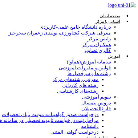
صفحه اصلی
آشنایی با مرکز
درباره دانشگاه جامع علمی-کاربردی
معرفی شرکت کشاورزی، تولیدی زعفران سحرخیز
رئیس مرکز
همکاران مرکز
گالری تصاویر
آموزش
سامانه آموزش(هم‌آوا)
قوانین و مقررات آموزشی
رشته ها و سرفصل ها
معرفی رشته‌های مرکز
رشته های کاردانی
رشته‌های کارشناسی
تقویم آموزشی
دروس نیمسال
فارغ‌التحصیلان
درخواست صدور گواهینامه موقت پایان تحصیلات
مراحل ثبت درخواست تاییدیه تحصیلی در سامانه هم‌
دانشنامه
درخواست گواهی المثنی
متقاضیان تدریس