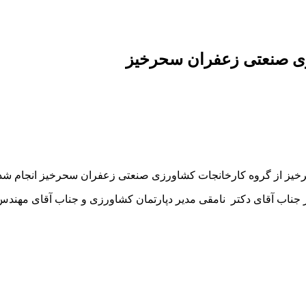
رزی صنعتی زعفران سحرخیز
خیز از گروه کارخانجات کشاورزی صنعتی زعفران سحرخیز انجام شد
ید یک روزه که در روز پنج شنبه مورخ ۱۴۰۰/۰۹/۱۱ با حضور جناب آقای دکتر نامقی مدیر دپارتما