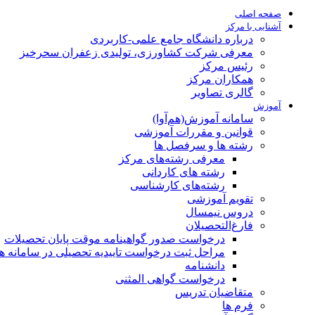
صفحه اصلی
آشنایی با مرکز
درباره دانشگاه جامع علمی-کاربردی
معرفی شرکت کشاورزی، تولیدی زعفران سحرخیز
رئیس مرکز
همکاران مرکز
گالری تصاویر
آموزش
سامانه آموزش(هم‌آوا)
قوانین و مقررات آموزشی
رشته ها و سرفصل ها
معرفی رشته‌های مرکز
رشته های کاردانی
رشته‌های کارشناسی
تقویم آموزشی
دروس نیمسال
فارغ‌التحصیلان
درخواست صدور گواهینامه موقت پایان تحصیلات
مراحل ثبت درخواست تاییدیه تحصیلی در سامانه هم‌
دانشنامه
درخواست گواهی المثنی
متقاضیان تدریس
فرم ها