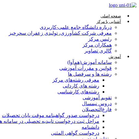
صفحه اصلی
آشنایی با مرکز
درباره دانشگاه جامع علمی-کاربردی
معرفی شرکت کشاورزی، تولیدی زعفران سحرخیز
رئیس مرکز
همکاران مرکز
گالری تصاویر
آموزش
سامانه آموزش(هم‌آوا)
قوانین و مقررات آموزشی
رشته ها و سرفصل ها
معرفی رشته‌های مرکز
رشته های کاردانی
رشته‌های کارشناسی
تقویم آموزشی
دروس نیمسال
فارغ‌التحصیلان
درخواست صدور گواهینامه موقت پایان تحصیلات
مراحل ثبت درخواست تاییدیه تحصیلی در سامانه هم‌
دانشنامه
درخواست گواهی المثنی
متقاضیان تدریس