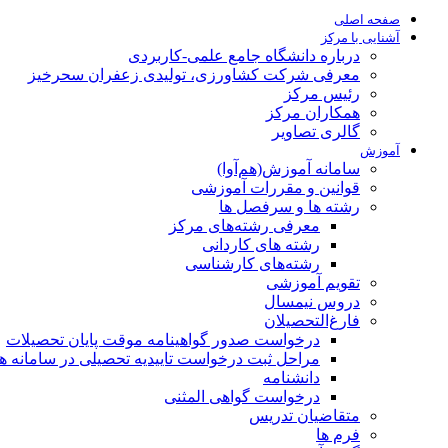
صفحه اصلی
آشنایی با مرکز
درباره دانشگاه جامع علمی-کاربردی
معرفی شرکت کشاورزی، تولیدی زعفران سحرخیز
رئیس مرکز
همکاران مرکز
گالری تصاویر
آموزش
سامانه آموزش(هم‌آوا)
قوانین و مقررات آموزشی
رشته ها و سرفصل ها
معرفی رشته‌های مرکز
رشته های کاردانی
رشته‌های کارشناسی
تقویم آموزشی
دروس نیمسال
فارغ‌التحصیلان
درخواست صدور گواهینامه موقت پایان تحصیلات
مراحل ثبت درخواست تاییدیه تحصیلی در سامانه هم‌
دانشنامه
درخواست گواهی المثنی
متقاضیان تدریس
فرم ها