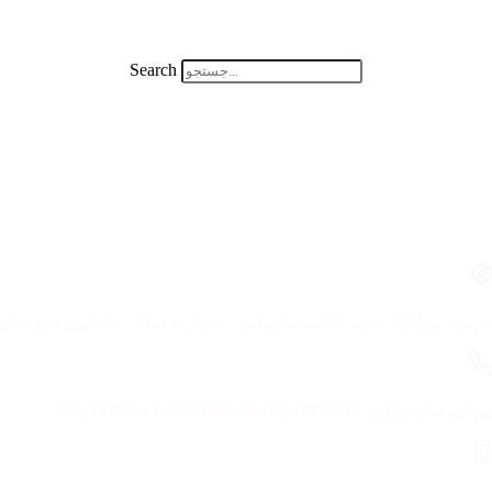
Search
درس: بزرگراه شهید قاسم سلیمانی ، مرکز تحقیقات کشاورزی و منا
اره های تماس: 05133823642 05133384396 05133380123