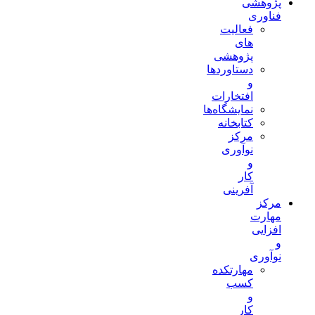
پژوهشی
فناوری
فعالیت
های
پژوهشی
دستاوردها
و
افتخارات
نمایشگاه‌ها
کتابخانه
مرکز
نوآوری
و
کار
آفرینی
مرکز
مهارت
افزایی
و
نوآوری
مهارتکده
کسب
و
کار