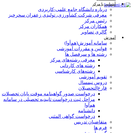
آشنایی با مرکز
درباره دانشگاه جامع علمی-کاربردی
معرفی شرکت کشاورزی، تولیدی زعفران سحرخیز
رئیس مرکز
همکاران مرکز
گالری تصاویر
آموزش
سامانه آموزش(هم‌آوا)
قوانین و مقررات آموزشی
رشته ها و سرفصل ها
معرفی رشته‌های مرکز
رشته های کاردانی
رشته‌های کارشناسی
تقویم آموزشی
دروس نیمسال
فارغ‌التحصیلان
درخواست صدور گواهینامه موقت پایان تحصیلات
مراحل ثبت درخواست تاییدیه تحصیلی در سامانه
هم‌آوا
دانشنامه
درخواست گواهی المثنی
متقاضیان تدریس
فرم ها