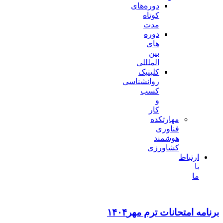
دوره‌های
کوتاه
مدت
دوره
های
بین
الملللی
کلینیک
روانشناسی
کسب
و
کار
مهارتکده
فناوری
هوشمند
کشاورزی
ارتباط
با
ما
برنامه امتحانات ترم مهر۱۴۰۴