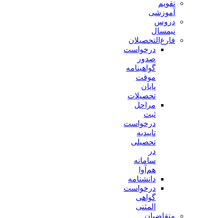
تقویم
آموزشی
دروس
نیمسال
فارغ‌التحصیلان
درخواست
صدور
گواهینامه
موقت
پایان
تحصیلات
مراحل
ثبت
درخواست
تاییدیه
تحصیلی
در
سامانه
هم‌آوا
دانشنامه
درخواست
گواهی
المثنی
متقاضیان