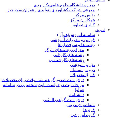
آشنایی با مرکز
درباره دانشگاه جامع علمی-کاربردی
معرفی شرکت کشاورزی، تولیدی زعفران سحرخیز
رئیس مرکز
همکاران مرکز
گالری تصاویر
آموزش
سامانه آموزش(هم‌آوا)
قوانین و مقررات آموزشی
رشته ها و سرفصل ها
معرفی رشته‌های مرکز
رشته های کاردانی
رشته‌های کارشناسی
تقویم آموزشی
دروس نیمسال
فارغ‌التحصیلان
درخواست صدور گواهینامه موقت پایان تحصیلات
مراحل ثبت درخواست تاییدیه تحصیلی در سامانه
هم‌آوا
دانشنامه
درخواست گواهی المثنی
متقاضیان تدریس
فرم ها
گروه آموزشی