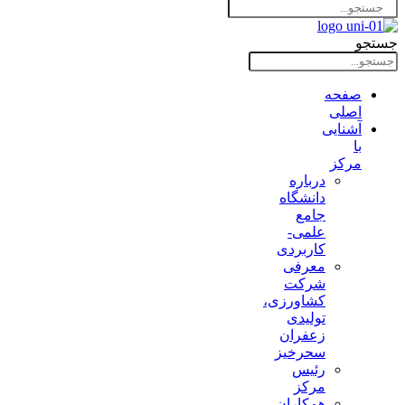
جستجو
صفحه
اصلی
آشنایی
با
مرکز
درباره
دانشگاه
جامع
علمی-
کاربردی
معرفی
شرکت
کشاورزی،
تولیدی
زعفران
سحرخیز
رئیس
مرکز
همکاران