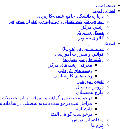
صفحه اصلی
آشنایی با مرکز
درباره دانشگاه جامع علمی-کاربردی
معرفی شرکت کشاورزی، تولیدی زعفران سحرخیز
رئیس مرکز
همکاران مرکز
گالری تصاویر
آموزش
سامانه آموزش(هم‌آوا)
قوانین و مقررات آموزشی
رشته ها و سرفصل ها
معرفی رشته‌های مرکز
رشته های کاردانی
رشته‌های کارشناسی
تقویم آموزشی
دروس نیمسال
فارغ‌التحصیلان
درخواست صدور گواهینامه موقت پایان تحصیلات
مراحل ثبت درخواست تاییدیه تحصیلی در سامانه هم‌
دانشنامه
درخواست گواهی المثنی
متقاضیان تدریس
فرم ها