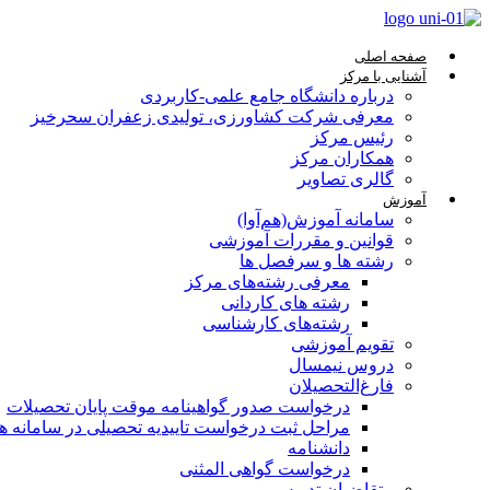
صفحه اصلی
آشنایی با مرکز
درباره دانشگاه جامع علمی-کاربردی
معرفی شرکت کشاورزی، تولیدی زعفران سحرخیز
رئیس مرکز
همکاران مرکز
گالری تصاویر
آموزش
سامانه آموزش(هم‌آوا)
قوانین و مقررات آموزشی
رشته ها و سرفصل ها
معرفی رشته‌های مرکز
رشته های کاردانی
رشته‌های کارشناسی
تقویم آموزشی
دروس نیمسال
فارغ‌التحصیلان
درخواست صدور گواهینامه موقت پایان تحصیلات
مراحل ثبت درخواست تاییدیه تحصیلی در سامانه هم‌
دانشنامه
درخواست گواهی المثنی
متقاضیان تدریس